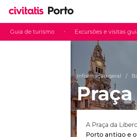
Guia de turismo
Excursões e visitas gu
Informação geral
Ba
Praça
A Praça da Liber
Porto antigo e