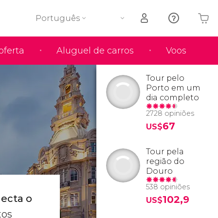
Português
oferta
Aluguel de carros
Voos
O seu carrinho está vazio
Tour pelo
Porto em um
dia completo
2728 opiniões
67
US$
Tour pela
região do
Douro
538 opiniões
ecta o
102,9
US$
tos