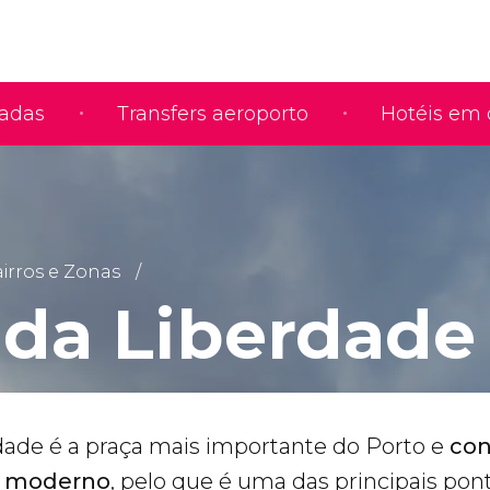
iadas
Transfers aeroporto
Hotéis em 
irros e Zonas
 da Liberdade
dade é a praça mais importante do Porto e
con
 o moderno
, pelo que é uma das principais pon