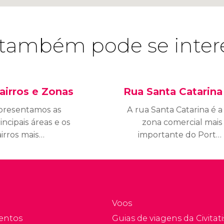
também pode se inter
airros e Zonas
Rua Santa Catarina
presentamos as
A rua Santa Catarina é a
incipais áreas e os
zona comercial mais
irros mais
importante do Porto.
teressantes da cidade.
Essa rua de uso
exclusivo para pedestres
da parte alta da cidade
começa na Praça de
Batalha, onde você
Voos
poderá ver a Igreja de
entos
Guias de viagens da Civitati
Santo Antônio dos