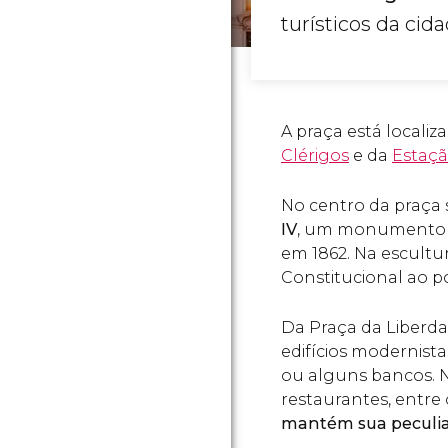
turísticos da cida
A praça está localiz
Clérigos
e da
Estaçã
No centro da praça 
IV
, um monumento de
em 1862. Na escultu
Constitucional ao p
Da Praça da Liberda
edifícios modernista
ou alguns bancos. N
restaurantes, entre
mantém sua peculia