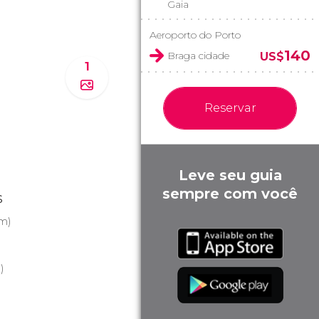
Gaia
Aeroporto do Porto
140
Braga cidade
US$
1
Reservar
Leve seu guia
sempre com você
s
m)
)
)