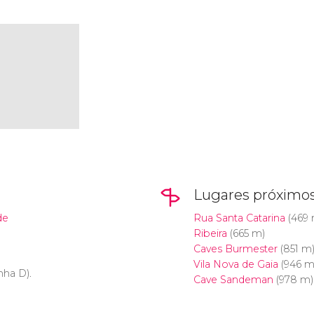
Lugares próximo
de
Rua Santa Catarina
(469 
Ribeira
(665 m)
Caves Burmester
(851 m
Vila Nova de Gaia
(946 m
linha D).
Cave Sandeman
(978 m)