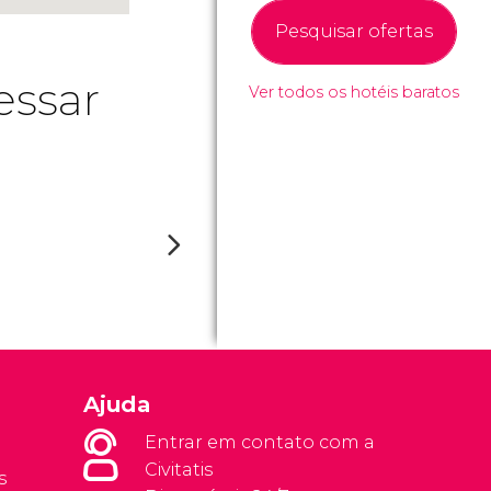
Pesquisar ofertas
essar
Ver todos os hotéis baratos
Ajuda
Entrar em contato com a
Civitatis
s