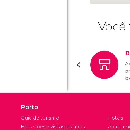
Você 
B
A
pr
ba
in
Porto
Guia de turismo
Hotéis
Excursões e visitas guiadas
Apartam