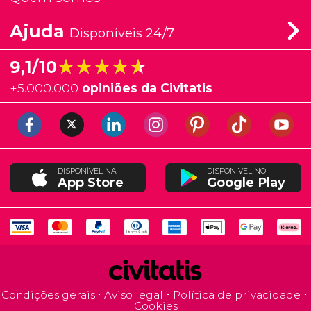
Ajuda
Disponíveis 24/7
★★★★★
★★★★★
9,1/10
+
5.000.000
opiniões da Civitatis
DISPONÍVEL NA
DISPONÍVEL NO
App Store
Google Play
Condições gerais
Aviso legal
Política de privacidade
Cookies