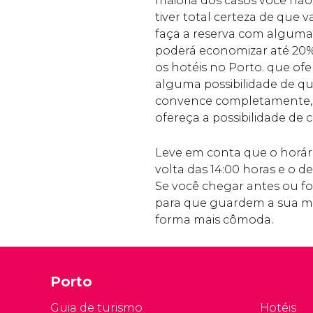
maioria dos casos você não
tiver total certeza de que 
faça a reserva com alguma 
poderá economizar até 20%
os hotéis no Porto. que ofe
alguma possibilidade de qu
convence completamente, 
ofereça a possibilidade de
Leve em conta que o horári
volta das 14:00 horas e o de
Se você chegar antes ou fo
para que guardem a sua mal
forma mais cômoda.
Porto
Guia de turismo
Hotéis