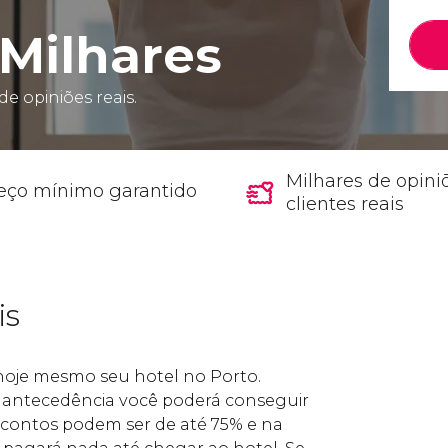
Milhares
de opiniões reais.
Milhares de opini
eço mínimo garantido
clientes reais
is
 hoje mesmo seu hotel no Porto.
antecedência você poderá conseguir
scontos podem ser de até 75% e na