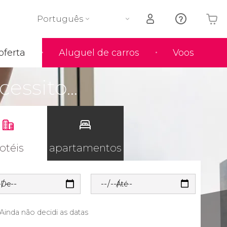
Português
oferta
Aluguel de carros
Voos
O seu carrinho está vazio
essito...
otéis
apartamentos
De
Até
Ainda não decidi as datas