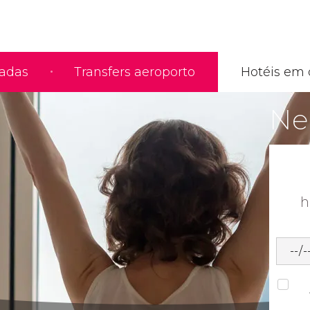
iadas
Transfers aeroporto
Hotéis em 
Nec
h