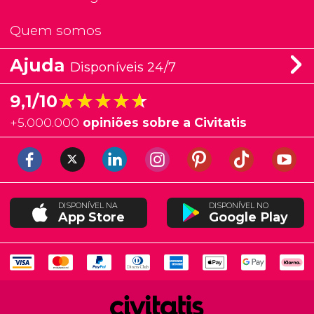
Quem somos
Ajuda
Disponíveis 24/7
★★★★★
★★★★★
9,1/10
+
5.000.000
opiniões sobre a Civitatis
DISPONÍVEL NA
DISPONÍVEL NO
App Store
Google Play