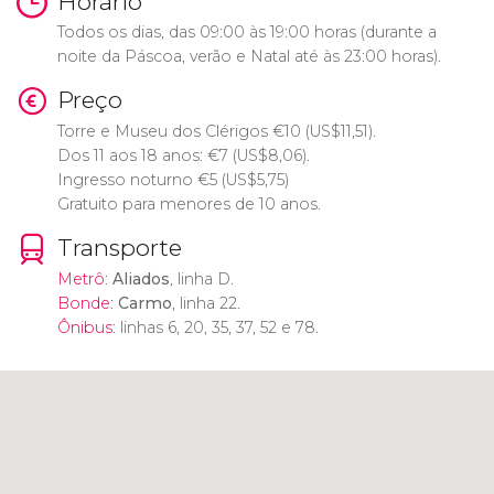
Horário
Todos os dias, das 09:00 às 19:00 horas (durante a
noite da Páscoa, verão e Natal até às 23:00 horas).
Preço
Torre e Museu dos Clérigos
€
10 (
US$
11,51).
Dos 11 aos 18 anos:
€
7 (
US$
8,06).
Ingresso noturno
€
5 (
US$
5,75)
Gratuito para menores de 10 anos.
Transporte
Metrô
:
Aliados
, linha D.
Bonde
:
Carmo
, linha 22.
Ônibus
: linhas 6, 20, 35, 37, 52 e 78.
Clique para usar o mapa