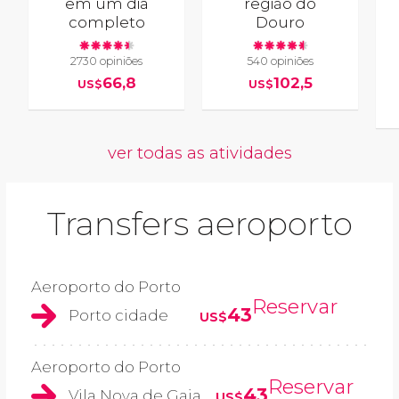
em um dia
região do
completo
Douro
2730 opiniões
540 opiniões
66,8
102,5
US$
US$
ver todas as atividades
Transfers aeroporto
Aeroporto do Porto
Reservar
43
Porto cidade
US$
Aeroporto do Porto
Reservar
43
Vila Nova de Gaia
US$